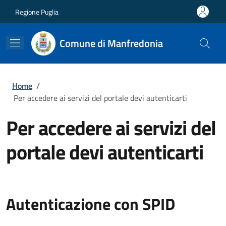
Salta al contenuto principale
Skip to footer content
Regione Puglia
Comune di Manfredonia
Briciole di pane
Home
/
Per accedere ai servizi del portale devi autenticarti
Per accedere ai servizi del
portale devi autenticarti
Autenticazione con SPID