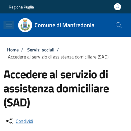
Salta al contenuto principale
Skip to footer content
Regione Puglia
Comune di Manfredonia
Briciole di pane
Home
/
Servizi sociali
/
Accedere al servizio di assistenza domiciliare (SAD)
Accedere al servizio di
assistenza domiciliare
(SAD)
Condividi