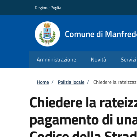
Salta al contenuto principale
Skip to footer content
Regione Puglia
Comune di Manfred
Amministrazione
Novità
Servizi
Briciole di pane
Home
/
Polizia locale
/
Chiedere la rateizzaz
Chiedere la rateiz
pagamento di una 
Codice della Stra