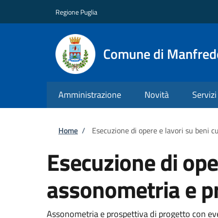
Salta al contenuto principale
Skip to footer content
Regione Puglia
Comune di Manfred
Amministrazione
Novità
Servizi
Briciole di pane
Home
/
Esecuzione di opere e lavori su beni c
Esecuzione di oper
assonometria e pr
Assonometria e prospettiva di progetto con even