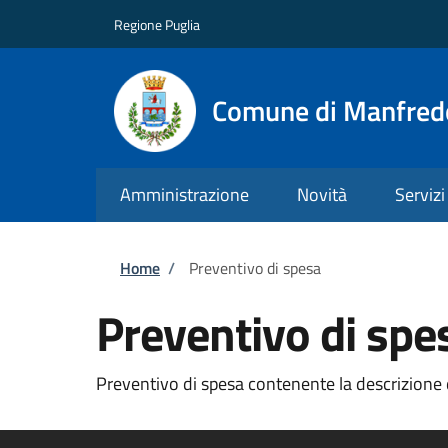
Salta al contenuto principale
Skip to footer content
Regione Puglia
Comune di Manfred
Amministrazione
Novità
Servizi
Briciole di pane
Home
/
Preventivo di spesa
Preventivo di spe
Preventivo di spesa contenente la descrizione 