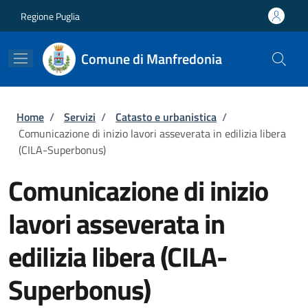
Salta al contenuto principale
Skip to footer content
Regione Puglia
Comune di Manfredonia
Briciole di pane
Home
/
Servizi
/
Catasto e urbanistica
/
Comunicazione di inizio lavori asseverata in edilizia libera
(CILA-Superbonus)
Comunicazione di inizio
lavori asseverata in
edilizia libera (CILA-
Superbonus)