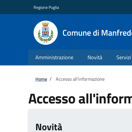
Salta al contenuto principale
Skip to footer content
Regione Puglia
Comune di Manfred
Amministrazione
Novità
Servizi
Briciole di pane
Home
/
Accesso all'informazione
Accesso all'infor
Novità