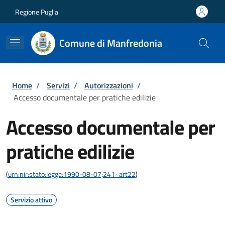
Salta al contenuto principale
Skip to footer content
Regione Puglia
Comune di Manfredonia
Briciole di pane
Home
/
Servizi
/
Autorizzazioni
/
Accesso documentale per pratiche edilizie
Accesso documentale per
pratiche edilizie
(
urn:nir:stato:legge:1990-08-07;241~art22
)
Servizio attivo