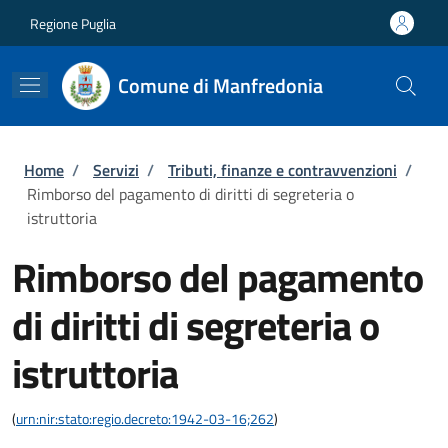
Salta al contenuto principale
Skip to footer content
Regione Puglia
Comune di Manfredonia
Briciole di pane
Home
/
Servizi
/
Tributi, finanze e contravvenzioni
/
Rimborso del pagamento di diritti di segreteria o
istruttoria
Rimborso del pagamento
di diritti di segreteria o
istruttoria
(
urn:nir:stato:regio.decreto:1942-03-16;262
)